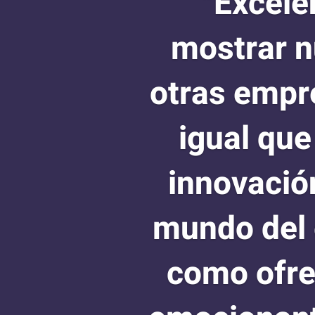
“Excele
mostrar n
otras empre
igual que
innovación
mundo del 
como ofre