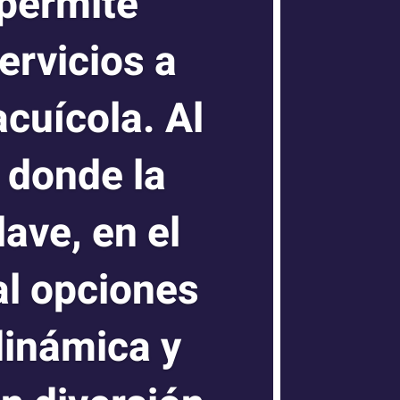
 permite
ervicios a
cuícola. Al
, donde la
lave, en el
al opciones
dinámica y