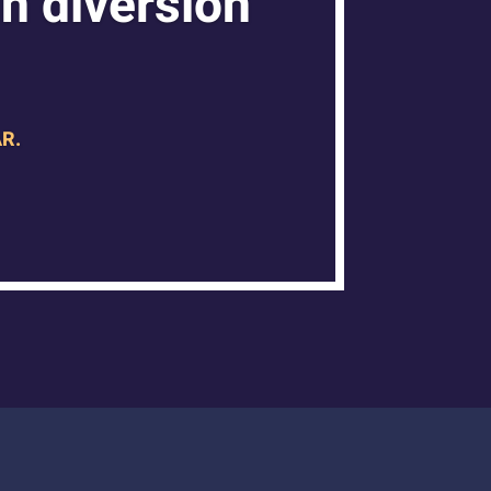
n diversión
R.